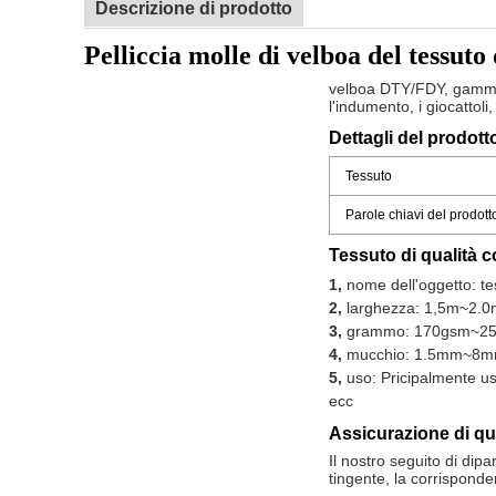
Descrizione di prodotto
Pelliccia molle di velboa del tessut
velboa DTY/FDY, gamma v
l'indumento, i giocattoli
Dettagli del prodott
Tessuto
Parole chiavi del prodott
Tessuto di qualità c
1,
nome dell'oggetto: te
2,
larghezza: 1,5m~2.0
3,
grammo: 170gsm~2
4,
mucchio: 1.5mm~8m
5,
uso: Pricipalmente usa
ecc
Assicurazione di qua
Il nostro seguito di dipar
tingente, la corrisponde