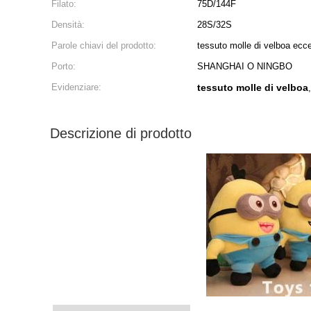
Filato:
75D/144F
Densità:
28S/32S
Parole chiavi del prodotto:
tessuto molle di velboa ecc
Porto:
SHANGHAI O NINGBO
Evidenziare:
tessuto molle di velboa
Descrizione di prodotto