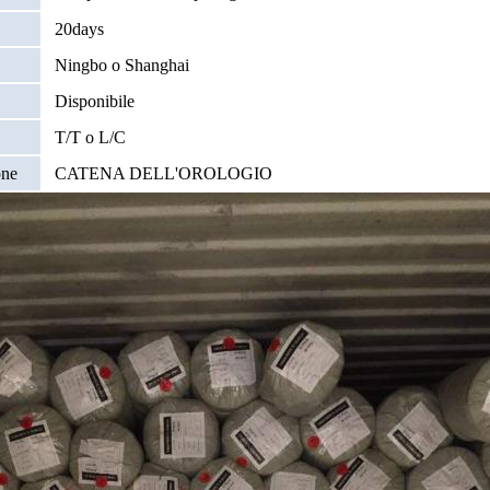
20days
Ningbo o Shanghai
Disponibile
T/T o L/C
one
CATENA DELL'OROLOGIO