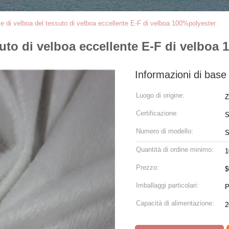
le di velboa del tessuto di velboa eccellente E-F di velboa 100%polyester
suto di velboa eccellente E-F di velboa
Informazioni di base
Luogo di origine:
Z
Certificazione:
Numero di modello:
S
Quantità di ordine minimo:
1
Prezzo:
Imballaggi particolari:
P
Capacità di alimentazione:
2