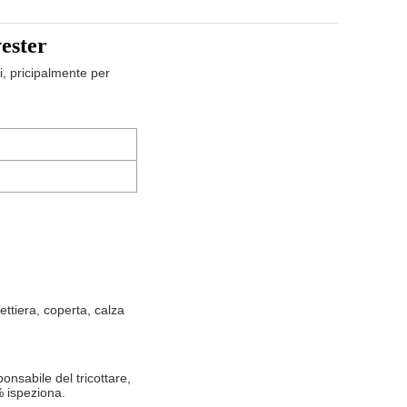
yester
, pricipalmente per
lettiera, coperta, calza
sponsabile del tricottare,
% ispeziona.