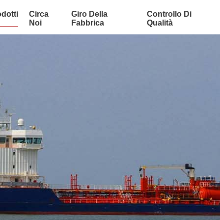
dotti
Circa
Giro Della
Controllo Di
Noi
Fabbrica
Qualità