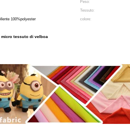
Peso:
Tessuto:
ellente 100%polyester
colore:
micro tessuto di velboa
,