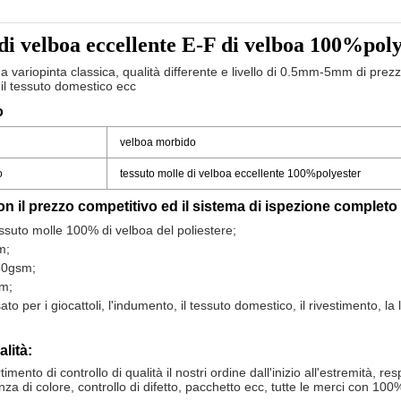
o di velboa eccellente E-F di velboa 100%pol
ariopinta classica, qualità differente e livello di 0.5mm-5mm di prezzi
, il tessuto domestico ecc
o
velboa morbido
o
tessuto molle di velboa eccellente 100%polyester
on il prezzo competitivo ed il sistema di ispezione completo
ssuto molle 100% di velboa del poliestere;
Lasciate un messaggio
m;
50gsm;
Ti richiameremo presto!
m;
to per i giocattoli, l'indumento, il tessuto domestico, il rivestimento, la 
lità:
timento di controllo di qualità il nostri ordine dall'inizio all'estremità, re
nza di colore, controllo di difetto, pacchetto ecc, tutte le merci con 100