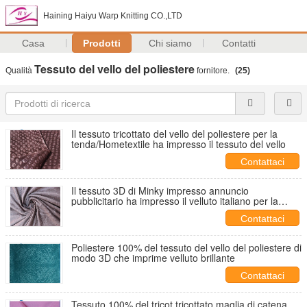
Haining Haiyu Warp Knitting CO.,LTD
Casa
Prodotti
Chi siamo
Contatti
Tessuto del vello del poliestere
Qualità
fornitore.
(25)
Il tessuto tricottato del vello del poliestere per la
tenda/Hometextile ha impresso il tessuto del vello
Contattaci
Il tessuto 3D di Minky impresso annuncio
pubblicitario ha impresso il velluto italiano per la
copertura del sofà
Contattaci
Poliestere 100% del tessuto del vello del poliestere di
modo 3D che imprime velluto brillante
Contattaci
Tessuto 100% del tricot tricottato maglia di catena