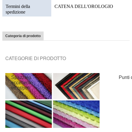
Termini della
CATENA DELL'OROLOGIO
spedizione
Tessuto della
Tessu
pelliccia di
dell'i
Sherpa
Categoria di prodotto
CATEGORIE DI PRODOTTO
Spazzola
Punti 
eccellente
tricot/poli