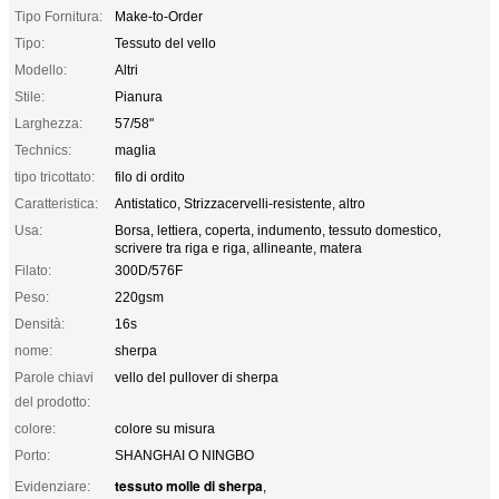
Tipo Fornitura:
Make-to-Order
Tipo:
Tessuto del vello
Modello:
Altri
Stile:
Pianura
Larghezza:
57/58"
Technics:
maglia
tipo tricottato:
filo di ordito
Caratteristica:
Antistatico, Strizzacervelli-resistente, altro
Usa:
Borsa, lettiera, coperta, indumento, tessuto domestico,
scrivere tra riga e riga, allineante, matera
Filato:
300D/576F
Peso:
220gsm
Densità:
16s
nome:
sherpa
Parole chiavi
vello del pullover di sherpa
del prodotto:
colore:
colore su misura
Porto:
SHANGHAI O NINGBO
tessuto molle di sherpa
Evidenziare:
,