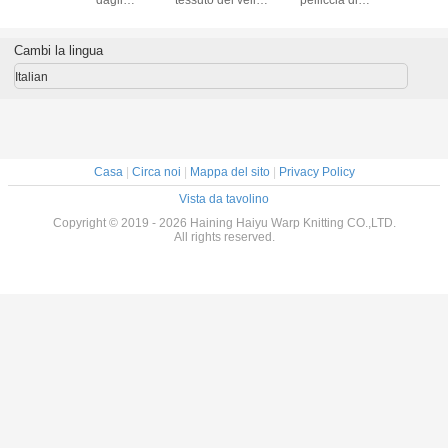
o/cm del
strizzacervelli
di Sherpa del
Sherpa ha
Sherpa del
28/32 del
dell'iarda -
cappotto imbottita
tricottato il tessuto
del rives
di cotone
resistenti per
annuncio
350gsm~550gsm
ha persona
Cambi la lingua
l tessuto
l'indumento
pubblicitario
per la coperta
il col
liccia di
tricottata
Italian
rpa
Casa
|
Circa noi
|
Mappa del sito
|
Privacy Policy
Vista da tavolino
Copyright © 2019 - 2026 Haining Haiyu Warp Knitting CO.,LTD.
All rights reserved.