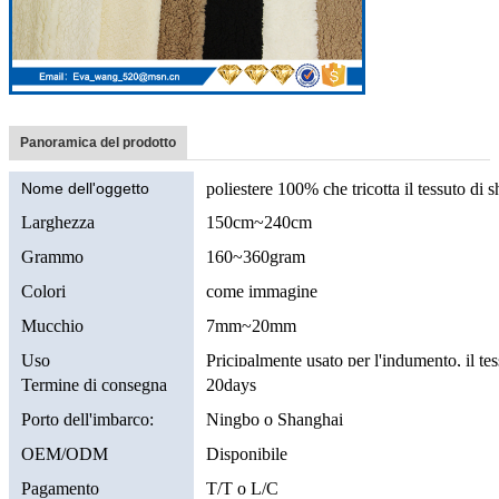
Panoramica del prodotto
Nome dell'oggetto
poliestere 100% che tricotta il tessuto di s
Larghezza
150cm~240cm
Grammo
160~360gram
Colori
come immagine
Mucchio
7mm~20mm
Uso
Pricipalmente usato per l'indumento, il tes
Termine di consegna
20days
Porto dell'imbarco:
Ningbo o Shanghai
OEM/ODM
Disponibile
Pagamento
T/T o L/C