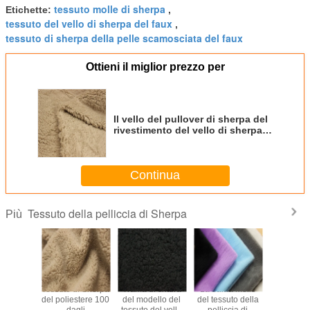
tessuto molle di sherpa
Etichette:
,
tessuto del vello di sherpa del faux
,
tessuto di sherpa della pelle scamosciata del faux
Ottieni il miglior prezzo per
Il vello del pullover di sherpa del
rivestimento del vello di sherpa
tricotta il tessuto del vello del
poliestere
Continua
Tessuto della pelliccia di Sherpa
Più
tica ha
Tessuto di Sherpa
Trama di tintura
La trama molle
Il tessut
ato la
del poliestere 100
del modello del
del tessuto della
190t 210t
sità
dagli
tessuto del vello
pelliccia di
pellicc