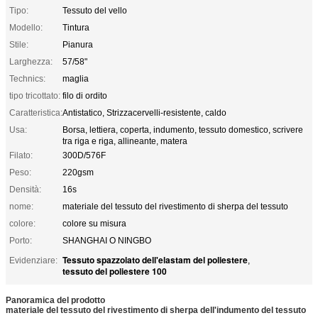
Tipo:
Tessuto del vello
Modello:
Tintura
Stile:
Pianura
Larghezza:
57/58"
Technics:
maglia
tipo tricottato:
filo di ordito
Caratteristica:
Antistatico, Strizzacervelli-resistente, caldo
Usa:
Borsa, lettiera, coperta, indumento, tessuto domestico, scrivere
tra riga e riga, allineante, matera
Filato:
300D/576F
Peso:
220gsm
Densità:
16s
nome:
materiale del tessuto del rivestimento di sherpa del tessuto
colore:
colore su misura
Porto:
SHANGHAI O NINGBO
Tessuto spazzolato dell'elastam del poliestere
Evidenziare:
,
tessuto del poliestere 100
Panoramica del prodotto
materiale del tessuto del rivestimento di sherpa dell'indumento del tessuto