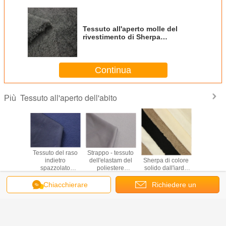
Tessuto all'aperto molle del
rivestimento di Sherpa
dell'indumento del tessuto del
tessuto dell'abito
Continua
Tessuto all'aperto dell'abito
Più
to della
Tessuto del raso
Strappo - tessuto
Tessuto caldo di
Tessu
 tessuto
indietro
dell'elastam del
Sherpa di colore
eccellen
to comodo
spazzolato
poliestere
solido dall'iarda
tessuto al
to e peso
poliestere
spazzolato
220gsm per la
dell'abi
sso
tricottato filo di
tessuto all'aperto
maglia con
misu
Chiacchierare
Richiedere un
ordito per il
resistente
cappuccio
professioni
Cambi la lingua
tessuto e gli
dell'abito
per gli 
preventivo
indumenti
sport
Italian
domestici