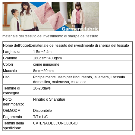
materiale del tessuto del rivestimento di sherpa del tessuto
Nome dell'oggetto
materiale del tessuto del rivestimento di sherpa del tessuto
Larghezza
1.5m~2.4m
Grammo
180gsm~400gsm
Colori
come immagine
Mucchio
8mm~20mm
Uso
Pricipalmente usato per l'indumento, la lettiera, il tessuto
domestico, materasso, calza ecc
Termine di
10-20days
consegna
Porto
Ningbo o Shanghai
dell'imbarco:
OEM/ODM
Disponibile
Pagamento
T/T o L/C
Termini della
CATENA DELL'OROLOGIO
spedizione