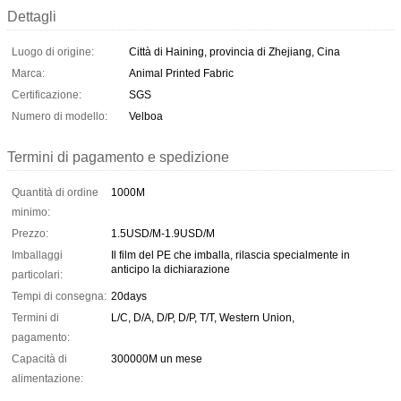
Dettagli
Luogo di origine:
Città di Haining, provincia di Zhejiang, Cina
Marca:
Animal Printed Fabric
Certificazione:
SGS
Numero di modello:
Velboa
Termini di pagamento e spedizione
Quantità di ordine
1000M
minimo:
Prezzo:
1.5USD/M-1.9USD/M
Imballaggi
Il film del PE che imballa, rilascia specialmente in
anticipo la dichiarazione
particolari:
Tempi di consegna:
20days
Termini di
L/C, D/A, D/P, D/P, T/T, Western Union,
pagamento:
Capacità di
300000M un mese
alimentazione: