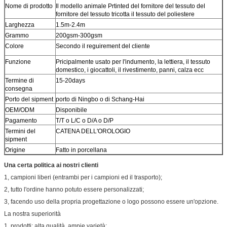
Nome di prodotto
Il modello animale Prtinted del fornitore del tessuto del
fornitore del tessuto tricotta il tessuto del poliestere
Larghezza
1.5m-2.4m
Grammo
200gsm-300gsm
Colore
Secondo il reguirement del cliente
Funzione
Pricipalmente usato per l'indumento, la lettiera, il tessuto
domestico, i giocattoli, il rivestimento, panni, calza ecc
Termine di
15-20days
consegna
Porto del sipment
porto di Ningbo o di Schang-Hai
OEM/ODM
Disponibile
Pagamento
T/T o L/C o D/A o D/P
Termini del
CATENA DELL'OROLOGIO
sipment
Origine
Fatto in porcellana
Una certa politica ai nostri clienti
1, campioni liberi (entrambi per i campioni ed il trasporto);
2, tutto l'ordine hanno potuto essere personalizzati;
3, facendo uso della propria progettazione o logo possono essere un'opzione.
La nostra superiorità
1, prodotti: alta qualità, ampie varietà;