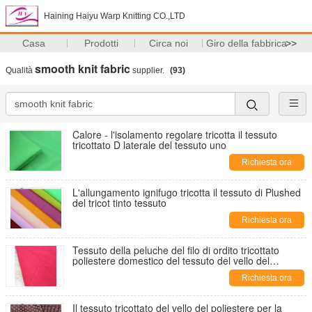
Haining Haiyu Warp Knitting CO.,LTD
Casa
Prodotti
Circa noi
Giro della fabbrica
>>
smooth knit fabric
Qualità
supplier.
(93)
Calore - l'isolamento regolare tricotta il tessuto
tricottato D laterale del tessuto uno
Richiesta ora
L'allungamento ignifugo tricotta il tessuto di Plushed
del tricot tinto tessuto
Richiesta ora
Tessuto della peluche del filo di ordito tricottato
poliestere domestico del tessuto del vello del
poliestere del tessuto 100%
Richiesta ora
Il tessuto tricottato del vello del poliestere per la