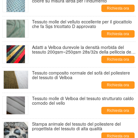
colore su misura iarda per l'indumento
Richiesta ora
Tessuto molle del velluto eccellente per il giocattolo
che fa Sgs tricottato D approvato
Richiesta ora
Adatti a Velboa durevole la densità morbida del
tessuto 200gsm~250gsm 28s/32s della pelliccia del
giocattolo
Richiesta ora
Tessuto composito normale del sofà del poliestere
del tessuto di Velboa
Richiesta ora
Tessuto molle di Velboa del tessuto strutturato caldo
comodo del vello
Richiesta ora
Stampa animale del tessuto del poliestere del
progettista del tessuto di alta qualità
Richiesta ora