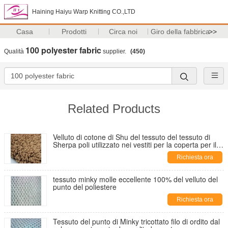
Haining Haiyu Warp Knitting CO.,LTD
Casa
Prodotti
Circa noi
Giro della fabbrica
>>
100 polyester fabric
Qualità
supplier.
(450)
Related Products
Velluto di cotone di Shu del tessuto del tessuto di
Sherpa poli utilizzato nei vestiti per la coperta per il
cappello per i guanti per la sciarpa
Richiesta ora
tessuto minky molle eccellente 100% del velluto del
punto del poliestere
Richiesta ora
Tessuto del punto di Minky tricottato filo di ordito dal