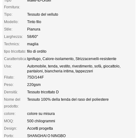
Tipo
Make-to-Order
Fornitura:
Tipo:
Tessuto del velluto
Modello:
Tinto filo
Stile:
Pianura
Larghezza:
58/60"
Technics:
maglia
tipo tricottato:
filo di ordito
Caratteristica:
Ignifugo, Calore-isolamento, Strizzacervelli-resistente
Usa:
Automobile, tenda, vestito, rivestimento, sofà, giocattolo,
pantaloni, biancheria intima, tappezzeri
Filato:
75D/144F
Peso:
220gsm
Densità:
Tessuto tricottato D
Nome del
Tessuto 100% della tenda del raso del poliestere
prodotto:
colore:
colore su misura
MOQ:
500 chilogrammi
Design:
Accetti progetta
Porto:
SHANGHAI O NINGBO