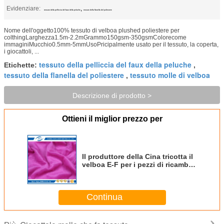
Evidenziare:
,
tessuto della pelliccia del faux della peluche
tessuto della flanella del poliestere
Nome dell'oggetto100% tessuto di velboa plushed poliestere per
colthingLarghezza1.5m-2.2mGrammo150gsm-350gsmColorecome
immaginiMucchio0.5mm-5mmUsoPricipalmente usato per il tessuto, la coperta,
i giocattoli, ...
tessuto della pelliccia del faux della peluche
Etichette:
,
tessuto della flanella del poliestere
tessuto molle di velboa
,
Descrizione di prodotto >
Ottieni il miglior prezzo per
Il produttore della Cina tricotta il
velboa E-F per i pezzi di ricambio
del xcmg
Continua